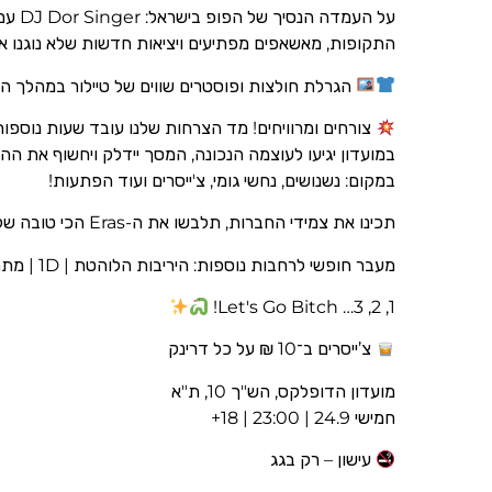
על העמד
התקופות, מאשאפים מפתיעים ויציאות חדשות שלא נוגנו 
הגרלת חולצות ופוסטרים שווים של טיילור במהלך ה
צורחים ומרוויחים! מד הצרחות שלנו עובד שעות נוספ
במועדון יגיעו לעוצמה הנכונה, המסך יידלק ויחשוף את 
במקום: נשנושים, נחשי גומי, צ'ייסרים ועוד הפתעות!
תכינו את צמידי החברות, תלבשו את ה-Eras הכי טובה שלכם ובואו להשתחרר!
מעבר חופשי לרחבות נוספות: היריבות הלוהטת | 1D | מתחם פתוח
1, 2, 3… Let's Go Bitch!
צ’ייסרים ב־10 ₪ על כל דרינק
מועדון הדופלקס, הש"ך 10, ת"א
חמישי 24.9 | 23:00 | 18+
עישון – רק בגג