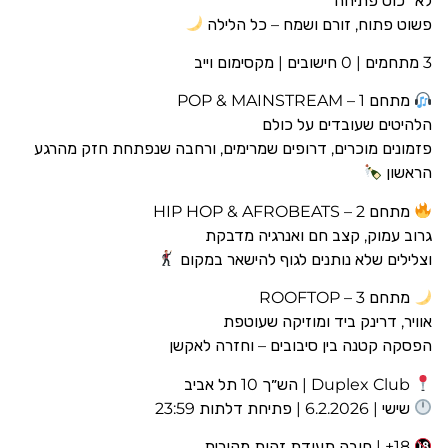
לא “כוס פתיחה”
פשוט פתוח, זורם ושמח – כל הלילה
3 מתחמים | 0 חישובים | מקסימום וייב
מתחם 1 – POP & MAINSTREAM
הלהיטים שעובדים על כולם
פזמונים מוכרים, דרופים שמרימים, ורחבה שנפתחת חזק מהרגע
הראשון
מתחם 2 – HIP HOP & AFROBEATS
גרוב עמוק, קצב חם ואנרגיה מדבקת
וצלילים שלא נותנים לגוף להישאר במקום
מתחם 3 – ROOFTOP
אוויר, דרינק ביד ומוזיקה שעוטפת
הפסקה קטנה בין סיבובים – וחזרה לאקשן
Duplex Club | הש״ך 10 תל אביב
שישי | 6.2.2026 | פתיחת דלתות 23:59
18+ | חובה תעודת זהות מקורית