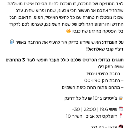
לצד המוזיקה של המלכה, זו הולכת להיות מסיבת אייטיז מושלמת
שתחזיר אתכם אל העשור הכי צבעוני, שמח ופרוע שהיה. ערב
שכולו נוסטלגיה טהורה עם כל להיטי האייטיז, הפופ, הדאנס, הגל
החדש והיורופופ הגדולים של שנות השמונים, שיגרמו לכם לרקוד
בלי הפסקה מהרגע שתיכנסו
על העמדה:
האיש שיודע בדיוק איך להעיף את הרחבה באוויר
דיג'יי קובי שאלתיאל!
חוגגים בגדול: הכרטיס שלכם כולל מעבר חופשי לעוד 3 מתחמים
שווים במקביל:
– רחבת להיטי ניינטיז
– רחבת רוק 90 ו-00
– מתחם פתוח תחת כיפת השמיים
צ’ייסרים ב־10 ₪ על כל דרינק
שישי 19.6 | 22:00 | 30+
דופלקס תל אביב | הש״ך 10
עישון – רק בגג