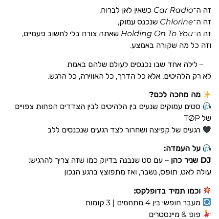
זה ה־
Car Radio
כשאין לאן לברוח,
זה ה־
Chlorine
שנכנס עמוק,
זה ה־
Holding On To You
שאתה צורח בלי לחשוב פעמיים,
וזה כל מה שקורה באמצע.
– לילה אחד שבו נכנסים לעולם שלהם באמת
לא רק הלהיטים, אלא כל הדרך, כל האווירה, כל הרגש.
מה מחכה לכם?
סטים עמוקים שנעים בין הלהיטים לבין הצדדים הפחות צפויים
של TØP
רגעים של קפיצה ושחרור לצד רגעים שנכנסים ללב
על העמדה:
DJ שניר כהן
– עם סט שנבנה בדיוק כמו שזה צריך להרגיש:
עולה לאט, תופס, נשבר, ואז מתפוצץ ברגע הנכון
וכמו תמיד בדופלקס:
מעבר חופשי בין 4 מתחמים | 3 קומות
פופ & מיינסטרים