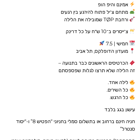
אמינם והיפ הופ
מתחם צ׳יל פתוח להירגע בין רגעים
ורחבת TØP שמובילה את הלילה
צ׳ייסרים ב־10 ש״ח על כל דרינק
חמישי | 7.5
מועדון הדופלקס, תל אביב
הכרטיסים הראשונים כבר בתנועה –
זה הלילה שלא תרצו לגלות שפספסתם
לילה אחד.
כל השירים.
כל הרגש.
עישון בגג בלבד
חניה חינם ברחוב או בתשלום סמלי בחניוני “הפטיש 8” ו-“יסוד
סנטרל”