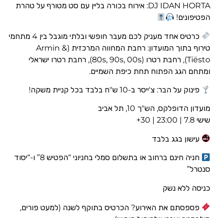
DJ IDAN HORTA: אירוח בכורה בליין עם סט מטורף על טהרת
הפטיפונים!
כרטיס אחד מעניק לכם מעבר חופשי ובלתי מוגבל בין 4 מתחמי
טירוף בתוך המועדון: רחבת המחווה המרכזית (Armin &
Tiësto), רחבת רטרו (80s, 90s, 00s), רחבת רטרו ישראלי
ומתחם הגג הפתוח תחת כיפת השמיים.
פינוק על הבר: צ'ייסר ב-10 ש"ח בלבד בכל קניית משקה!
מועדון הדופלקס, הש"ך 10, תל אביב
שישי 7.8 | 23:00 | 30+
עישון בגג בלבד
חניה חינם ברחוב או בתשלום סמלי בחניוני “הפטיש 8” ו-“יסוד
סנטרל”
כניסה ללא נשק
פספסתם את האירוע? הכרטיס בתוקף לשנה (למעט פורים,