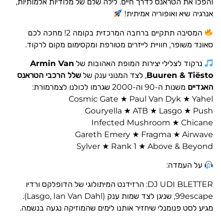
והפכו את הטראנס לדרך חיים. לילה שלם של מלודיות אלמותיות,
אנרגיה שיא ואופוריה אמיתית!
המסיבה תתקיים ברחבה המרכזית בקומה 2! מחכה לכם
סאונד משופר, חוויית לייזרים מטורפת ומקסימום מקום לרקוד.
נרקוד לצלילי יצירות המופת האהובות של
Armin Van
Buuren & Tiësto
, לצד המנוני ענק של
שלל הרכבי הטראנס
האגדיים
משנות ה-90 וה-2000 שגרמו לכולנו לצמרמורת:
Cosmic Gate ★ Paul Van Dyk ★ Yahel
Gouryella ★ ATB ★ Lasgo ★ Push
Infected Mushroom ★ Chicane
Gareth Emery ★ Fragma ★ Airwave
Sylver ★ Rank 1 ★ Above & Beyond
על העמדה:
DJ UDI BLETTER: הרזידנט המיתולוגי של הדופלקס ורדיו
99escape, שניגן לצד שמות ענק (Lasgo, Ian Van Dahl).
מגיע לסט פנומנלי שיחזיר אותנו לימים שהמוזיקה נגעה בנשמה.