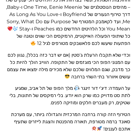
– מהימים הנוסטלגיים של One Time, Eenie Meenie ו-Baby,
דרך טירוף הנעורים של Boyfriend ו-As Long As You Love
Me, ועד לקאמבק המטורף של Purpose עם Sorry, What Do
You Mean וכל הלהיטים החדשים כמו Peaches ו-Stay
כל שיתופי הפעולה האייקוניים, הרמיקסים הכי שווים וטונה של
הפתעות שיעשו לכם פלאשבקים מטורפים לגיל 12
וכדי שלא תקבלו הרעלת ג'סטין (אם יש דבר כזה בכלל), נגוון לכם
עם המנוני הפופ הכי מוגזמים של התקופה. הווייב הולך להיות כל
כך מדבק, שגם המלווים שלכם שלא מכירים מילה ימצאו את עצמם
עושים איוורור בתי השחי ברחבה
על העמדה: דיג'י דור זינגר
מלך הפופ של תל אביב, שמגיע
לתת סט מדוייק כמו שרק הוא יודע. בלי רמיקסים של חתונות, בלי
שטיקים, רק מעברים חלקים ומוזיקה לפנים.
הטירוף הזה קורה ברחבה המרכזית והגדולה ביותר, עם מערכת
סאונד ברמה מטורפת, תאורה מהפנטת והצגת לייזרים שתעיף
אתכם לעננים!