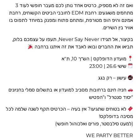
ואם זה לא מספיק, כרטיס אחד נותן לכם מעבר חופשי לעוד 3
מתחמים משוגעים: רחבת EDM לחובבי הביטים הקשוחים, רחבת
אמינם והיפ הופ מטורפת, ומתחם פתוח ומפנק במיוחד לתפוס בו
אוויר בין השירים.
בקיצור, אל תגידו Never Say Never, תעפו על עצמכם בלוק,
תביאו את החברים ובואו לאבד את זה איתנו ברחבה
מועדון הדופלקס | הש״ך 10, ת"א
שישי 26.6 | 23:00
עישון – רק בגג
חניה חינם ברחובות מסביב למועדון או בתשלום סמלי בחניונים
“יסוד סנטרל” ו“הפטיש
לא בטוחים שתגיעו? אין בעיה – הכרטיס תקף לשנה שלמה לכל
מסיבה בדופלקס!
(למעט סילבסטר, פורים ואלכוהול חופשי)
WE PARTY BETTER